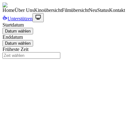
Home
Über Uns
Kinoübersicht
Filmübersicht
Neu
Status
Kontakt
Unterstützen
Startdatum
Datum wählen
Enddatum
Datum wählen
Früheste Zeit