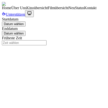
Home
Über Uns
Kinoübersicht
Filmübersicht
Neu
Status
Kontakt
Unterstützen
Startdatum
Datum wählen
Enddatum
Datum wählen
Früheste Zeit