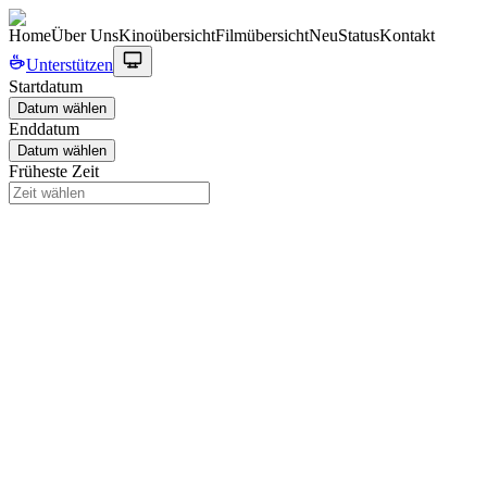
Home
Über Uns
Kinoübersicht
Filmübersicht
Neu
Status
Kontakt
Unterstützen
Startdatum
Datum wählen
Enddatum
Datum wählen
Früheste Zeit