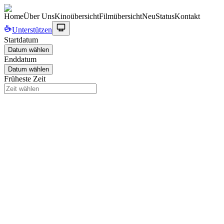
Home
Über Uns
Kinoübersicht
Filmübersicht
Neu
Status
Kontakt
Unterstützen
Startdatum
Datum wählen
Enddatum
Datum wählen
Früheste Zeit