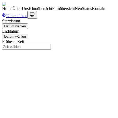
Home
Über Uns
Kinoübersicht
Filmübersicht
Neu
Status
Kontakt
Unterstützen
Startdatum
Datum wählen
Enddatum
Datum wählen
Früheste Zeit