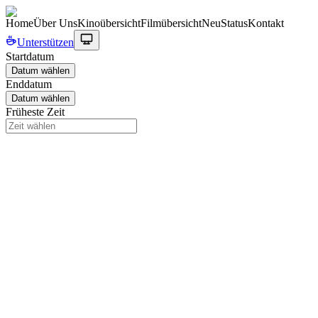
Home
Über Uns
Kinoübersicht
Filmübersicht
Neu
Status
Kontakt
Unterstützen
Startdatum
Datum wählen
Enddatum
Datum wählen
Früheste Zeit