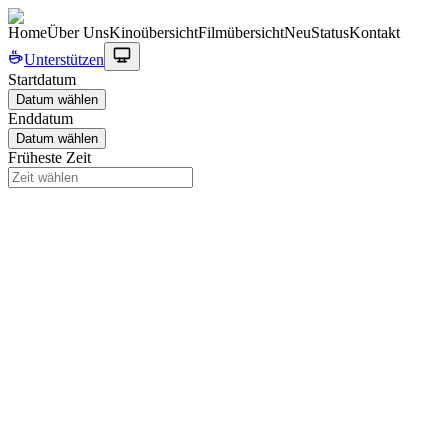
Home
Über Uns
Kinoübersicht
Filmübersicht
Neu
Status
Kontakt
Unterstützen
Startdatum
Datum wählen
Enddatum
Datum wählen
Früheste Zeit