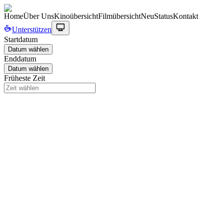
Home
Über Uns
Kinoübersicht
Filmübersicht
Neu
Status
Kontakt
Unterstützen
Startdatum
Datum wählen
Enddatum
Datum wählen
Früheste Zeit