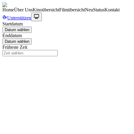
Home
Über Uns
Kinoübersicht
Filmübersicht
Neu
Status
Kontakt
Unterstützen
Startdatum
Datum wählen
Enddatum
Datum wählen
Früheste Zeit