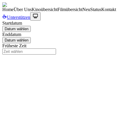
Home
Über Uns
Kinoübersicht
Filmübersicht
Neu
Status
Kontakt
Unterstützen
Startdatum
Datum wählen
Enddatum
Datum wählen
Früheste Zeit