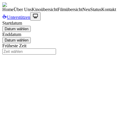
Home
Über Uns
Kinoübersicht
Filmübersicht
Neu
Status
Kontakt
Unterstützen
Startdatum
Datum wählen
Enddatum
Datum wählen
Früheste Zeit